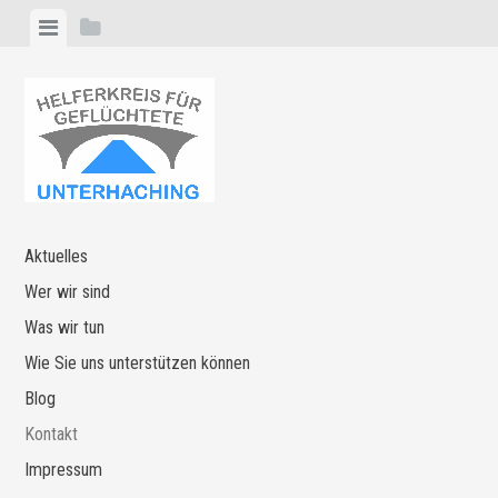
Zum
Menü
Seitenleiste
Inhalt
anzeigen
anzeigen
springen
Aktuelles
Wer wir sind
Was wir tun
Wie Sie uns unterstützen können
Blog
Kontakt
Impressum